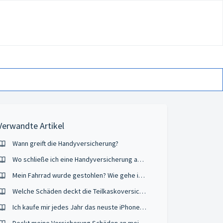
Verwandte Artikel
Wann greift die Handyversicherung?
Wo schließe ich eine Handyversicherung am besten ab?
Mein Fahrrad wurde gestohlen? Wie gehe ich vor?
Welche Schäden deckt die Teilkaskoversicherung ab?
Ich kaufe mir jedes Jahr das neuste iPhone-Modell. Macht eine Handyversicherung für mich überhaupt Sinn und wann kann ich kündigen?