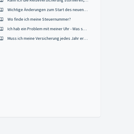
Kann ich die Reiseversicherung stornieren, wenn ich meine Reise nicht antreten kann?
Wichtige Änderungen zum Start des neuen Verkehrsjahres 2026/27
Wo finde ich meine Steuernummer?
Ich hab ein Problem mit meiner Uhr - Was soll ich tun?
Muss ich meine Versicherung jedes Jahr erneuern?