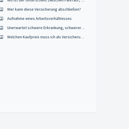
Wo ist der Unterschied zwischen Fahrrad-, E-Bike- oder Pedelec-Versicherung?
Wer kann diese Versicherung abschließen?
Aufnahme eines Arbeitsverhältnisses
Unerwartet schwere Erkrankung, schwerer Unfall oder Impfunverträglichkeit eines Hundes
Welchen Kaufpreis muss ich als Versicherungssumme angeben wenn ich es über einen Mobilanbieter gekauft habe?