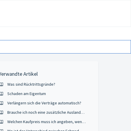
Verwandte Artikel
Was sind Rücktrittsgründe?
Schaden am Eigentum
Verlängern sich die Verträge automatisch?
Brauche ich noch eine zusätzliche Auslandskrankenversicherung, wenn ich bereits die europäische Krankenversicherungskarte habe?
Welchen Kaufpreis muss ich angeben, wenn ich das Handy mit einem Mobilfunkvertrag oder Aktion oder einem Sonderpreis gekauft habe?