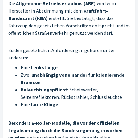
Die
Allgemeine Betriebserlaubnis (ABE)
wird vom
Hersteller in Abstimmung mit dem
Kraftfahrt-
Bundesamt (KBA)
erstellt. Sie bestätigt, dass das
Fahrzeug den gesetzlichen Vorschriften entspricht und im
öffentlichen Straßenverkehr genutzt werden darf.
Zu den gesetzlichen Anforderungen gehören unter
anderem:
Eine
Lenkstange
Zwei
unabhängig voneinander funktionierende
Bremsen
Beleuchtungspflicht:
Scheinwerfer,
Seitenreflektoren, Rückstrahler, Schlussleuchte
Eine
laute Klingel
Besonders
E-Roller-Modelle, die vor der offiziellen
Legalisierung durch die Bundesregierung erworben
wurden
, entsprechen häufig nicht den aktuellen