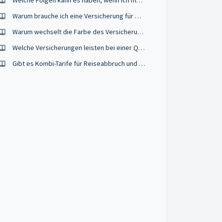
Welche Folgen kann es haben, wenn ich meinen Hund nicht versichere?
Warum brauche ich eine Versicherung für mein Moped, meinen Roller oder E-Scooter?
Warum wechselt die Farbe des Versicherungskennzeichens jedes Jahr?
Welche Versicherungen leisten bei einer Quarantäne und Reisewarnung? (Corona)
Gibt es Kombi-Tarife für Reiseabbruch und Reiserücktritt?