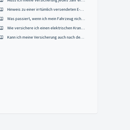
Muss ich meine Versicherung jedes Jahr erneuern?
Hinweis zu einer irrtümlich versendeten E-Mail zum Thema „Versicherungsschein“
Was passiert, wenn ich mein Fahrzeug nicht versichere?
Wie versichere ich einen elektrischen Krankenfahrstuhl?
Kann ich meine Versicherung auch nach dem 1. März abschließen?