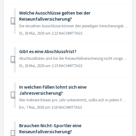
Welche Ausschlüsse gelten bei der
Reiseunfallversicherung?
Die einzelnen Ausschlüsse können den jeweiligen Versicherungsbedingungen entnommen werden. In jedem Fall vom Versicherungsschutz ausgenommen sind Unfälle di...
Di, 26 Mai, 2020 um 2:22 NACHMITTAGS
Gibt es eine Abschlussfrist?
Abschlussfristen sind bei der Reiseunfallversicherung nicht vorgesehen. Die Police kann demzufolge noch bis zum Abreisetag abgeschlossen werden. Eine Ausnah...
Di, 26 Mai, 2020 um 2:23 NACHMITTAGS
In welchen Fällen lohnt sich eine
Jahresversicherung?
Wer mehrere Reisen pro Jahr unternimmt, sollte sich in jedem Fall Gedanken über eine Jahresversicherung machen. Die Prämien hierfür sind deutlich geringer a...
Do, 7 Mai, 2020 um 3:16 NACHMITTAGS
Brauchen Nicht-Sportler eine
Reiseunfallversicherung?