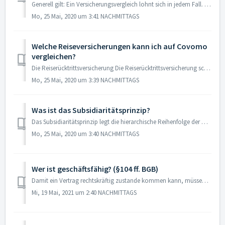
Generell gilt: Ein Versicherungsvergleich lohnt sich in jedem Fall. Nur so sehen sie die verschiedenen angebotenen Inhalte der Policen bei den Assekuranzen....
Mo, 25 Mai, 2020 um 3:41 NACHMITTAGS
Welche Reiseversicherungen kann ich auf Covomo
vergleichen?
Die Reiserücktrittsversicherung Die Reiserücktrittsversicherung schützt Dich bei jeder Art von Reise vor hohen Stornogebühren und Umbuchungskosten. Bleibe ...
Mo, 25 Mai, 2020 um 3:39 NACHMITTAGS
Was ist das Subsidiaritätsprinzip?
Das Subsidiaritätsprinzip legt die hierarchische Reihenfolge der Zuständigkeit für Übernahme von Versicherungsleistungen fest. Das bedeutet, wenn die Übern...
Mo, 25 Mai, 2020 um 3:40 NACHMITTAGS
Wer ist geschäftsfähig? (§104 ff. BGB)
Damit ein Vertrag rechtskräftig zustande kommen kann, müssen die Geschäftspartner voll geschäftsfähig sein. Geschäftsunfähig: bis zum 6 LJ. besc...
Mi, 19 Mai, 2021 um 2:40 NACHMITTAGS