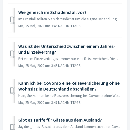
Wie gehe ich im Schadensfall vor?
Im Ernstfall sollten Sie sich zunächst um die eigene Behandlung kümmern. Rufen Sie den Notdienst des Reiselandes an und erbitten um Hilfe. Bei Sachschäden k...
Mo, 25 Mai, 2020 um 3:46 NACHMITTAGS
Was ist der Unterschied zwischen einem Jahres-
und Einzelvertrag?
Bei einem Einzelvertrag ist immer nur eine Reise versichert. Die maximal versicherte Dauer dieser Reise variiert je nach Vertragsart und Versicherer. Sie kö...
Mo, 25 Mai, 2020 um 3:46 NACHMITTAGS
Kann ich bei Covomo eine Reiseversicherung ohne
Wohnsitz in Deutschland abschließen?
Nein, Sie können keine Reiseversicherung bei Covomo ohne Wohnsitz in Deutschland abschließen, weil die meisten Versicherer aus rechtlichen Gründen keinen Wo...
Mo, 25 Mai, 2020 um 3:47 NACHMITTAGS
Gibt es Tarife für Gäste aus dem Ausland?
Ja, die gibt es. Besucher aus dem Ausland können sich über Covomo für ihren Deutschland Aufenthalt versichern. Möglich dabei ist der Abschluss einer Reisekr...