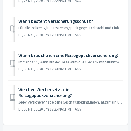
Di, 26 Mai, 2020 um 12:22 NACHMITTAGS
Wann besteht Versicherungsschutz?
Für alle Policen gilt, dass Reisegepäck gegen Diebstahl und Einbruch versichert ist. Voraussetzung hierfür ist jedoch, dass der Versicherungsnehmer seine So...
Di, 26 Mai, 2020 um 12:23 NACHMITTAGS
Wann brauche ich eine Reisegepäckversicherung?
Immer dann, wenn auf der Reise wertvolles Gepäck mitgeführt wird, sollte man es absichern. Denn außer enormem Stress muss man auch mit finanziellen Verluste...
Di, 26 Mai, 2020 um 12:24 NACHMITTAGS
Welchen Wert ersetzt die
Reisegepäckversicherung?
Jeder Versicherer hat eigene Geschäftsbedingungen, allgemein lässt sich aber sagen, dass in der Regel lediglich der Zeitwert erstattet wird. Grundsätzlich w...
Di, 26 Mai, 2020 um 12:25 NACHMITTAGS