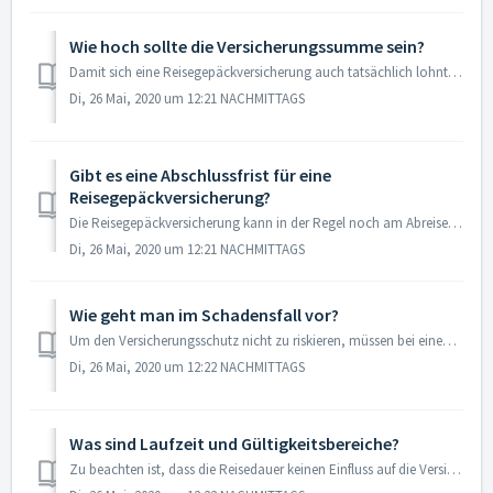
Wie hoch sollte die Versicherungssumme sein?
Damit sich eine Reisegepäckversicherung auch tatsächlich lohnt, sollte die Versicherungssumme dem Gesamtwert des Reisegepäcks entsprechen. Entscheidend ist ...
Di, 26 Mai, 2020 um 12:21 NACHMITTAGS
Gibt es eine Abschlussfrist für eine
Reisegepäckversicherung?
Die Reisegepäckversicherung kann in der Regel noch am Abreisetag abgeschlossen werden. Eine Ausnahme gilt nur bei Kombi-Tarifen, welche eine Reiserücktritts...
Di, 26 Mai, 2020 um 12:21 NACHMITTAGS
Wie geht man im Schadensfall vor?
Um den Versicherungsschutz nicht zu riskieren, müssen bei einem Schadensfall bestimmte Punkte beachtet werden. Wichtig ist, dass der Schaden unverzüglich – ...
Di, 26 Mai, 2020 um 12:22 NACHMITTAGS
Was sind Laufzeit und Gültigkeitsbereiche?
Zu beachten ist, dass die Reisedauer keinen Einfluss auf die Versicherungssumme hat, sondern nur die Laufzeit der Police beeinflusst. Daher sollten Sie stet...